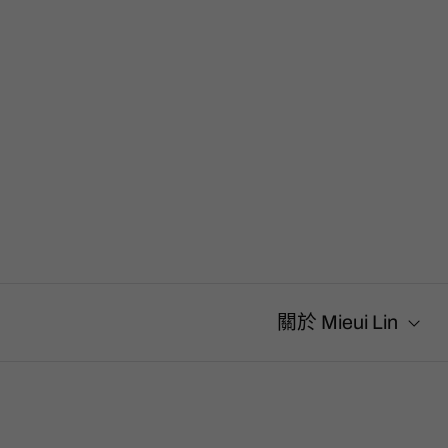
搜
尋
關
鍵
字
:
關於 Mieui Lin