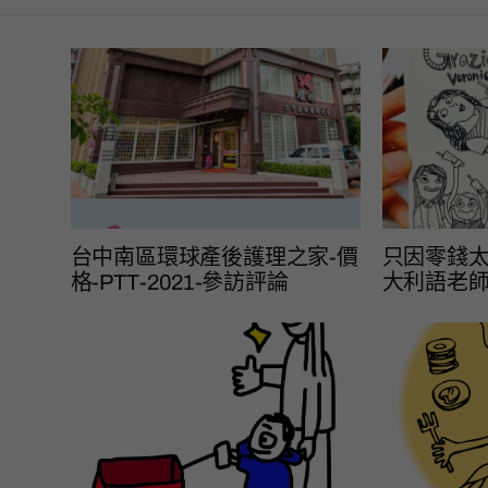
台中南區環球產後護理之家-價
只因零錢太
格-PTT-2021-參訪評論
大利語老師 – 