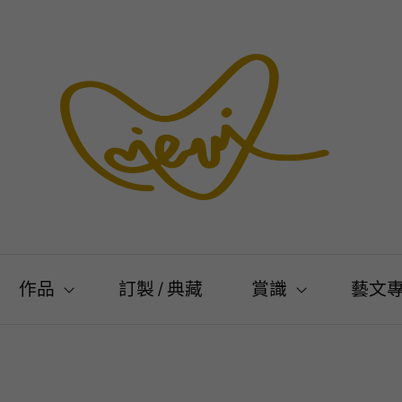
作品
訂製 / 典藏
賞識
藝文