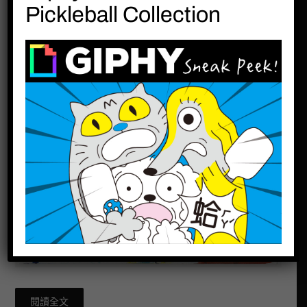
心得】: 請勿扼殺3歲至4
Pickleball Collection
歲塗鴉幼兒繪畫時期!
閱讀全文