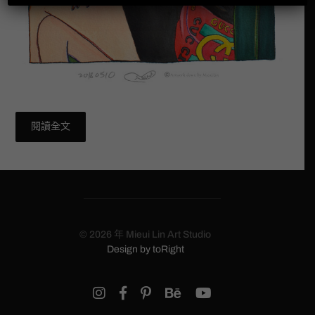
閱讀全文
© 2026 年
Mieui Lin Art Studio
Design by
toRight