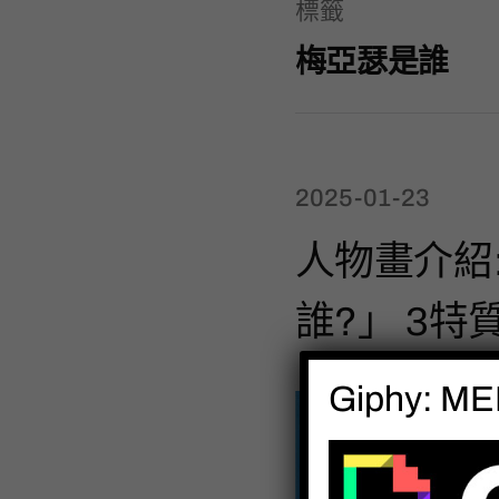
標籤
梅亞瑟是誰
2025-01-23
人物畫介紹
誰?」 3特
Giphy: MEH