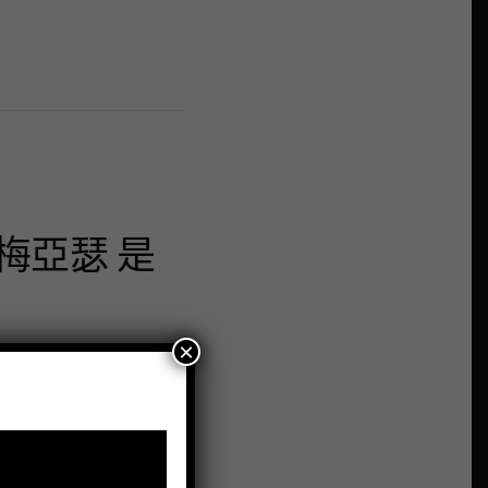
梅亞瑟 是
×