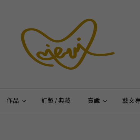
作品
訂製 / 典藏
賞識
藝文