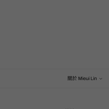
搜
尋
關
鍵
字
:
關於 Mieui Lin