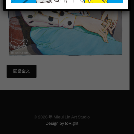
閱讀全文
© 2026 年
Mieui Lin Art Studio
Design by
toRight