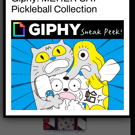
潮流品牌 OFF-WHITE
Pickleball Collection