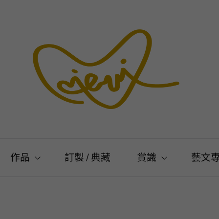
作品
訂製 / 典藏
賞識
藝文