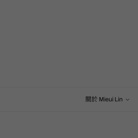
搜
尋
關
鍵
字
:
關於 Mieui Lin