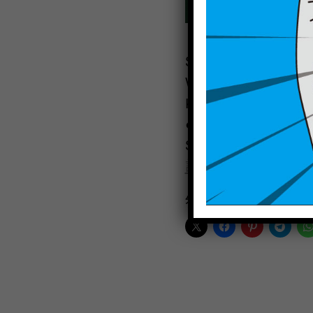
SIZE: 21 × 29.7 (cm
Watercolor and Colo
Kaohsiung, Taiwan
●Custom-order
Shu-hui Chung 私
訂製文章
((連結))
分享此文：