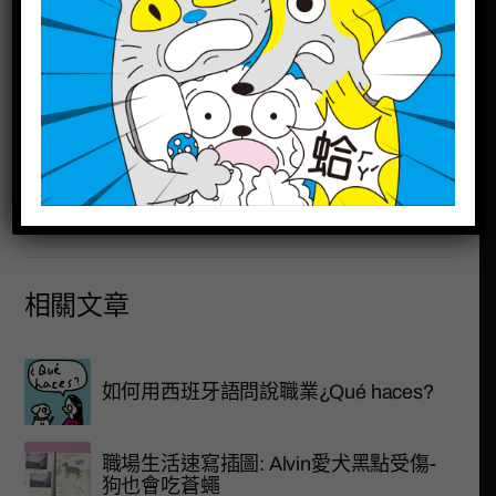
下一篇文章
【肖像畫】台北AMÉLIA 異國高級輕珠寶美學工藝-
Amanda Chiu
上一篇文章
台北首屈1指《犇鐵板燒》顧奇明及Cindy楊欣 全家福肖
像畫
相關文章
如何用西班牙語問說職業¿Qué haces?
職場生活速寫插圖: Alvin愛犬黑點受傷-
狗也會吃蒼蠅