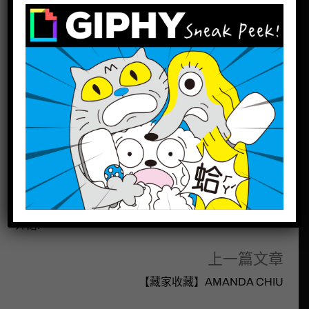
【和和室內設計HoHo Design】創辦人 ─ 簡嘉儀
(K‧chien)私人收藏。
((( 藏家介紹 – 連結 )))
分享此文：
分類:
名人推薦
下一篇文章
台灣南部偉大藝術油畫家 ─ 劉啟祥真跡原作作品 – 展覽
介紹!
上一篇文章
【藏家收藏】AMANDA CHIU