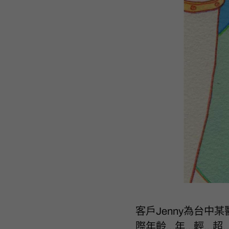
客戶Jenny為台
際年齡…年…輕…超…多