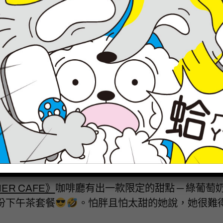
ER CAFE》
咖啡廳有出一款限定的甜點 ─ 綠葡萄
一份下午茶套餐
。怕胖且怕太甜的她說，她很難