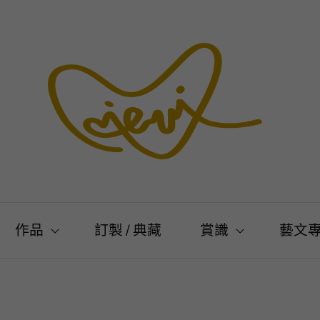
作品
訂製 / 典藏
賞識
藝文