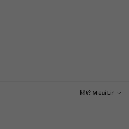
搜
尋
關
鍵
字
:
關於 Mieui Lin