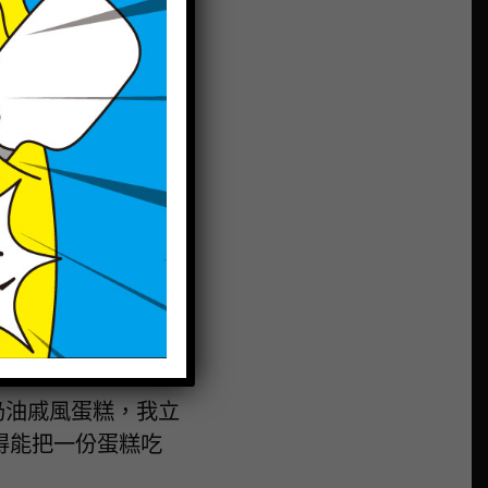
奶油戚風蛋糕，我立
得能把一份蛋糕吃