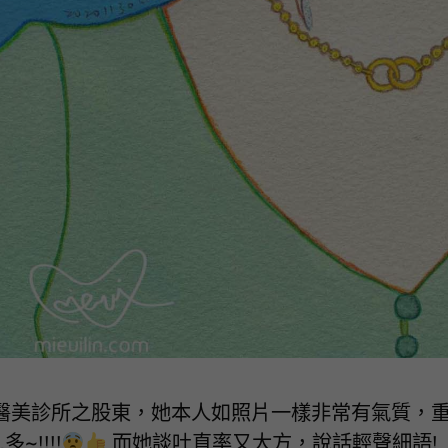
中某醫美診所之股東，她本人如照片一樣非常有氣質，
~!!!!
而她談吐直率又大方，說話輕聲細語!