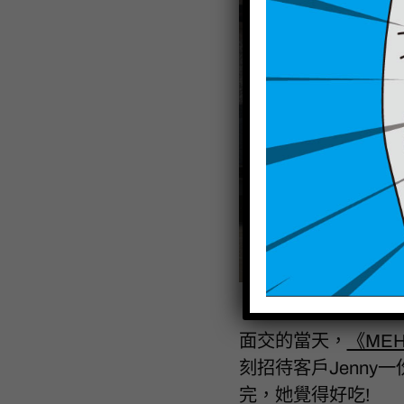
面交的當天，
《MEH
刻招待客戶Jenny
完，她覺得好吃!