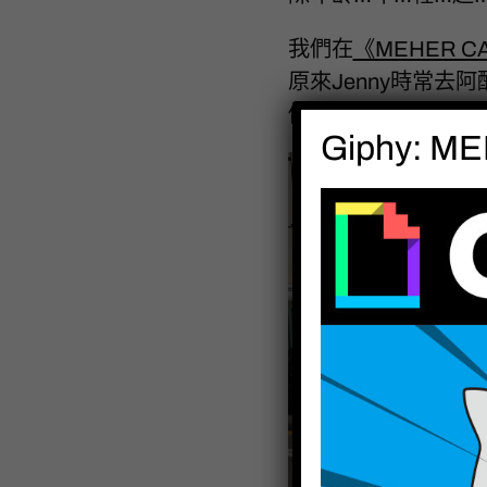
我們在
《MEHER C
原來Jenny時常
做壞事，因為隨時可
Giphy: MEH