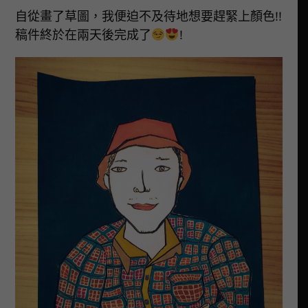
自從畫了草圖，我便迫不及待地想要趕緊上顏色!!
稿件終於在兩天後完成了
!