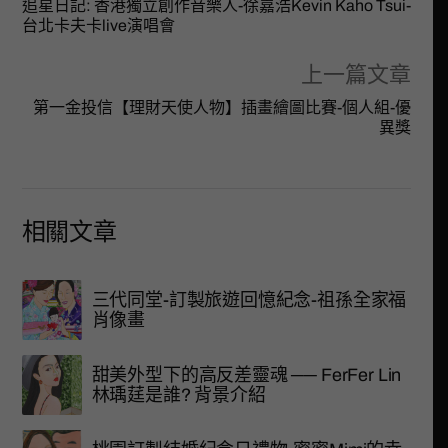
追星日記: 香港獨立創作音樂人-徐嘉浩Kevin Kaho Tsui-
台北卡夫卡live演唱會
上一篇文章
第一金投信【理財天使人物】插畫繪圖比賽-個人組-優
異獎
相關文章
三代同堂-訂製旅遊回憶紀念-祖孫全家福
肖像畫
甜美外型下的高反差靈魂 ── FerFer Lin
林瑀莛是誰? 背景介紹