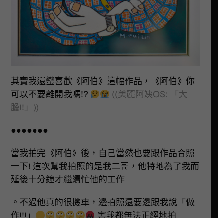
其實我還蠻喜歡《阿伯》這幅作品，《阿伯》你
可以不要離開我嗎!?
((美麗阿姨OS: 「大
膽!!」))
●●●●●●●
當我拍完《阿伯》後，自己當然也要跟作品合照
一下! 這次幫我拍照的是我二哥，他特地為了我而
延後十分鐘才繼續忙他的工作
。不過他真的很機車，邊拍照還要邊跟我說「做
作!!!」
害我都無法正經地拍