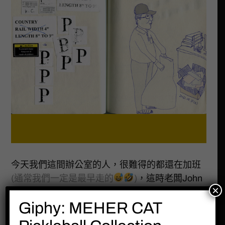
今天我們這間辦公室的人，很難得的都還在加班
(通常我們一定是最早走的
)
，這時老闆John
×
帶著一個白色麻袋現身，並告訴我們:「你們出腦
Giphy: MEHER CAT
力，我出勞力 !
」沒想到他竟然在幫我清理我座
位旁的那廢紙回收箱…
(已快滿出來….)
….