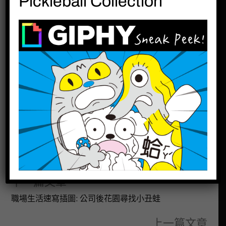
Pickleball Collection
結果John幫我們弄完後，他覺得很滿意，因為滿
載而歸….. = =”
其實我一直想要利用下班時間把「那一箱」拿去
回收，而這麼一拖，就拖了快兩個禮拜了….
，
總之，John的舉動真是太令人受寵若啦 !!!!
分享此文：
分類:
生活記事
下一篇文章
職場生活速寫插圖: 公司後花園尋找小丑蛙
上一篇文章