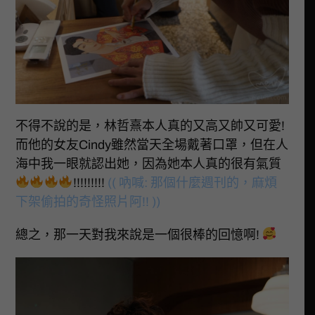
不得不說的是，林哲熹本人真的又高又帥又可愛!
而他的女友Cindy雖然當天全場戴著口罩，但在人
海中我一眼就認出她，因為她本人真的很有氣質
!!!!!!!!!
(( 吶喊: 那個什麼週刊的，麻煩
下架偷拍的奇怪照片阿!! ))
總之，那一天對我來說是一個很棒的回憶啊!