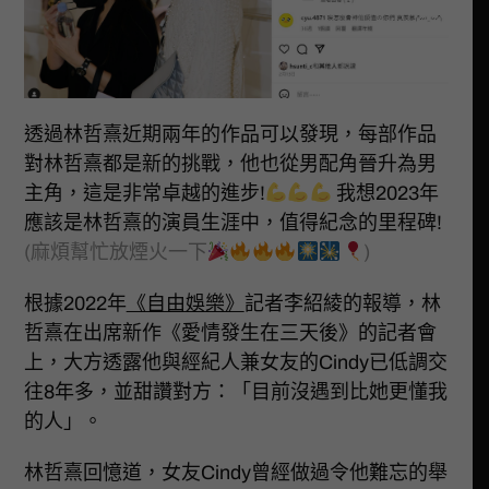
透過林哲熹近期兩年的作品可以發現，每部作品
對林哲熹都是新的挑戰，他也從男配角晉升為男
主角，這是非常卓越的進步!
我想2023年
應該是林哲熹的演員生涯中，值得紀念的里程碑!
(麻煩幫忙放煙火一下
)
根據2022年
《自由娛樂》
記者李紹綾的報導，林
哲熹在出席新作《愛情發生在三天後》的記者會
上，大方透露他與經紀人兼女友的Cindy已低調交
往8年多，並甜讚對方：「目前沒遇到比她更懂我
的人」。
林哲熹回憶道，女友Cindy曾經做過令他難忘的舉