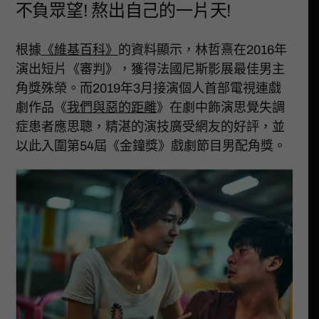
不負眾望! 熬出自己的一片天!
根據
《維基百科》
的資料顯示，林哲熹在2016年
演出短片《審判》，獲得法國尼斯影展最佳男主
角獎殊榮。而2019年3月接演個人首部電視連戲
劇作品《
我們與惡的距離
》在劇中飾演思覺失調
症患者應思聰，精湛的演技廣受網友的好評，並
以此入圍第54屆《金鐘獎》戲劇節目男配角獎。