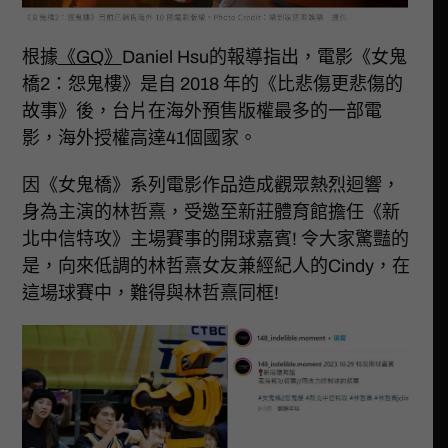
根據
《GQ》
Daniel Hsu的報導指出，電影《女鬼
橋2：怨鬼樓》是自 2018 年的《比悲傷更悲傷的
故事》後，台片在海外預售版權最多的一部電
影，海外授權高達41個國家。
因《女鬼橋》系列電影作品造成觀眾熱烈迴響，
身為主演的林哲熹，受邀至新莊體育館擔任《新
北中信特攻》主場賽事的開球嘉賓! 令大家驚豔的
是，向來低調的林哲熹女友兼經紀人的Cindy，在
這場球賽中，難得與林哲熹同框!