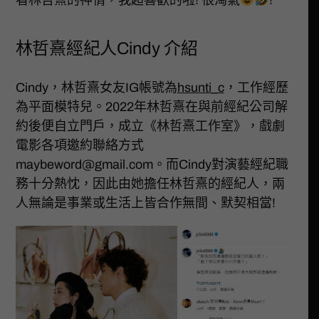
林哲熹經紀人Cindy 介紹
Cindy，林哲熹女友IG帳號為
hsunti_c
，工作經歷
為平面模特兒。2022年林哲熹在與前經紀公司解
約後便自立門戶，成立《林哲熹工作室》，戲劇
電影各項邀約聯絡方式
maybeword@gmail.com
。而Cindy對演藝經紀職
務十分熱忱，因此由她擔任林哲熹的經紀人，兩
人無論是事業或生活上皆合作無間、默契相當!