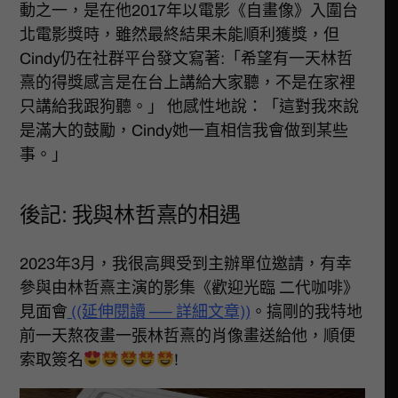
動之一，是在他2017年以電影《自畫像》入圍台
北電影獎時，雖然最終結果未能順利獲獎，但
Cindy仍在社群平台發文寫著:「希望有一天林哲
熹的得獎感言是在台上講給大家聽，不是在家裡
只講給我跟狗聽。」 他感性地說：「這對我來說
是滿大的鼓勵，Cindy她一直相信我會做到某些
事。」
後記: 我與林哲熹的相遇
2023年3月，我很高興受到主辦單位邀請，有幸
參與由林哲熹主演的影集《歡迎光臨 二代咖啡》
見面會
((延伸閱讀 ── 詳細文章))
。搞剛的我特地
前一天熬夜畫一張林哲熹的肖像畫送給他，順便
索取簽名
!