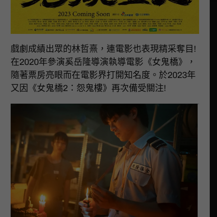
戲劇成績出眾的林哲熹，連電影也表現精采奪目!
在2020年參演奚岳隆導演執導電影《女鬼橋》，
隨著票房亮眼而在電影界打開知名度。於2023年
又因《女鬼橋2：怨鬼樓》再次備受關注!