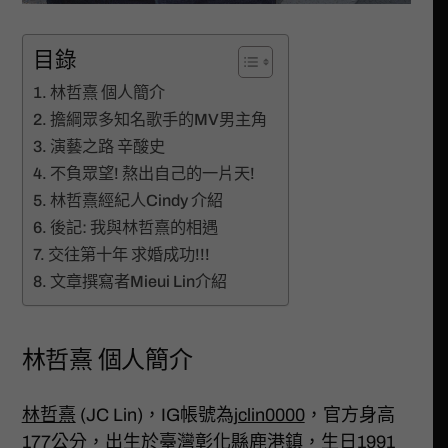
目錄
林哲熹 個人簡介
擔綱眾多知名歌手的MV男主角
演藝之路 辛酸史
不負眾望! 熬出自己的一片天!
林哲熹經紀人Cindy 介紹
後記: 我與林哲熹的相遇
交往第十年 求婚成功!!!
文章撰寫者Mieui Lin介紹
林哲熹 個人簡介
林哲熹
(JC Lin)，IG帳號為
jclin0000
，官方身高
177公分，出生於臺灣彰化縣鹿港鎮，生日1991