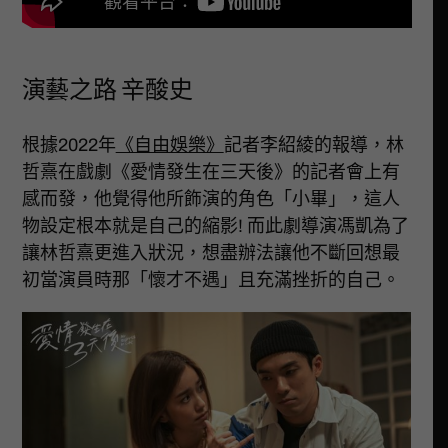
演藝之路 辛酸史
根據2022年
《自由娛樂》
記者李紹綾的報導，林
哲熹在戲劇《愛情發生在三天後》的記者會上有
感而發，他覺得他所飾演的角色「小畢」，這人
物設定根本就是自己的縮影! 而此劇導演馮凱為了
讓林哲熹更進入狀況，想盡辦法讓他不斷回想最
初當演員時那「懷才不遇」且充滿挫折的自己。