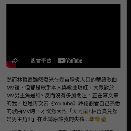
然而林哲熹雖然曝光在幾首膾炙人口的華語歌曲
MV裡，但都是歌手本人與歌曲爆紅，大眾對於
MV男主角是誰? 反而沒有多加關注。正在寫文章
的我，也是再次去《Youtube》聆聽觀看自己熟悉
的歌曲MV時，才恍然大悟「天阿
! 林哲熹竟然
是男主角!!!」在此請原諒我的失禮…