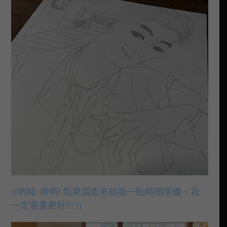
((吶喊: 神啊! 如果還能多給我一點時間準備，我
一定會畫更好!!! ))