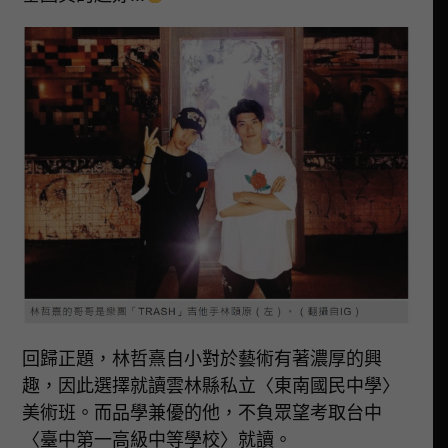
回歸正題，林哲熹自小對於藝術有著濃厚的興
趣，因此選擇就讀雲林縣私立〈東南國民中學〉
美術班。而品學兼優的他，不負眾望考取台中
〈臺中第一高級中等學校〉就讀。