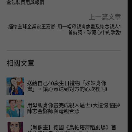
盒包裝費用與報價
上一篇文章
緬懷全球企業家王嘉酈! 用一幅母親肖像畫及懷念親人1
首詩詞，珍藏心中的摯愛!
相關文章
送給自己40歲生日禮物「姊妹肖像
畫」，讓心意送到對方的心坎裡吧!
用母親肖像畫完成親人過世1大遺憾!圓夢
陳志金醫師與母親合照
【肖像畫】德國《烏帕塔舞蹈劇場》首