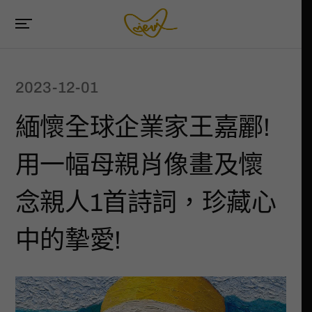
2023-12-01
緬懷全球企業家王嘉酈!
用一幅母親肖像畫及懷
念親人1首詩詞，珍藏心
中的摯愛!