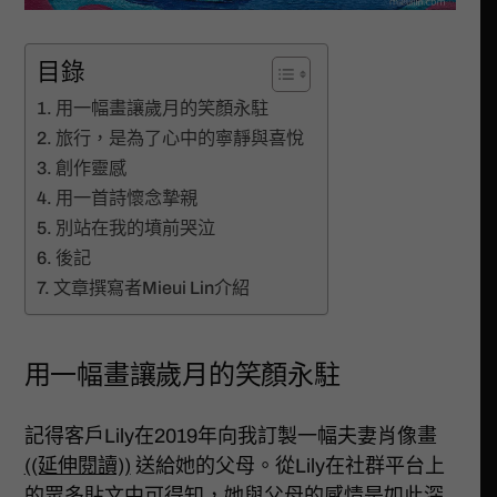
目錄
用一幅畫讓歲月的笑顏永駐
旅行，是為了心中的寧靜與喜悅
創作靈感
用一首詩懷念摯親
別站在我的墳前哭泣
後記
文章撰寫者Mieui Lin介紹
用一幅畫讓歲月的笑顏永駐
記得客戶Lily在2019年向我訂製一幅夫妻肖像畫
((延伸閱讀))
送給她的父母。從Lily在社群平台上
的眾多貼文中可得知，她與父母的感情是如此深