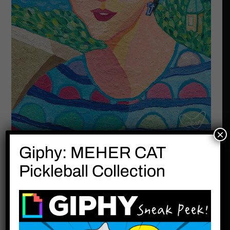
×
Giphy: MEHER CAT
用一首詩懷念摯親
Pickleball Collection
令我覺得很巧的事是，在我創作此作品之前，我
無意間在網路上看見一首詩〈別站在我的墳前哭
泣〉。 而當我創作完之後，深深覺得這首詩它正