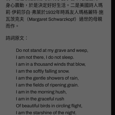
身心震動，於是決定好好生活。二是美國詩人瑪
莉·伊莉莎白·弗萊於1932年時爲友人瑪格麗特·施
瓦茨克夫（Margaret Schwarzkopf）過世的母親
而作。
詩詞原文：
Do not stand at my grave and weep,
I am not there, I do not sleep.
I am in a thousand winds that blow,
I am the softly falling snow.
I am the gentle showers of rain,
I am the fields of ripening grain.
I am in the morning hush,
I am in the graceful rush
Of beautiful birds in circling flight,
I am the starshine of the night.