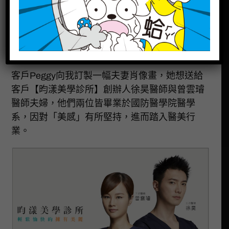
肖像畫 作品人物介紹
客戶Peggy向我訂製一幅夫妻肖像畫，她想送給
客戶【昀漾美學診所】創辦人徐昊醫師與曾雲璿
醫師夫婦，他們兩位皆畢業於國防醫學院醫學
系，因對「美感」有所堅持，進而踏入醫美行
業。