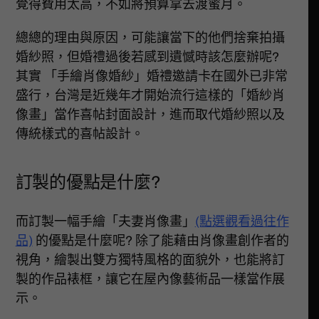
覺得費用太高，不如將預算拿去渡蜜月。
總總的理由與原因，可能讓當下的他們捨棄拍攝
婚紗照，但婚禮過後若感到遺憾時該怎麼辦呢?
其實 「手繪肖像婚紗」婚禮邀請卡在國外已非常
盛行，台灣是近幾年才開始流行這樣的「婚紗肖
像畫」當作喜帖封面設計，進而取代婚紗照以及
傳統樣式的喜帖設計。
訂製的優點是什麼?
而訂製一幅手繪「夫妻肖像畫」
(點選觀看過往作
品)
的優點是什麼呢? 除了能藉由肖像畫創作者的
視角，繪製出雙方獨特風格的面貌外，也能將訂
製的作品裱框，讓它在屋內像藝術品一樣當作展
示。