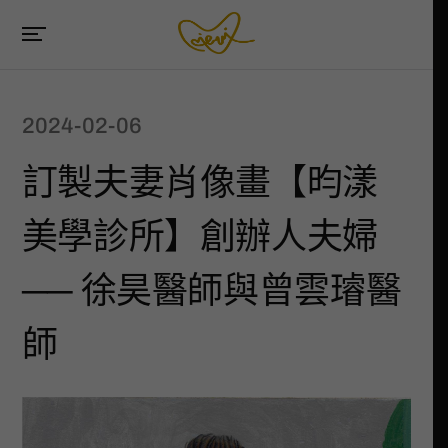
2024-02-06
訂製夫妻肖像畫【昀漾
美學診所】創辦人夫婦
── 徐昊醫師與曾雲璿醫
師