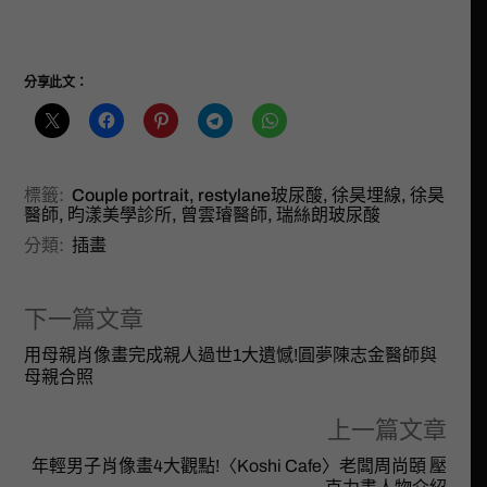
分享此文：
標籤:
Couple portrait
,
restylane玻尿酸
,
徐昊埋線
,
徐昊
醫師
,
昀漾美學診所
,
曾雲璿醫師
,
瑞絲朗玻尿酸
分類:
插畫
下一篇文章
用母親肖像畫完成親人過世1大遺憾!圓夢陳志金醫師與
母親合照
上一篇文章
年輕男子肖像畫4大觀點!〈Koshi Cafe〉老闆周尚頣 壓