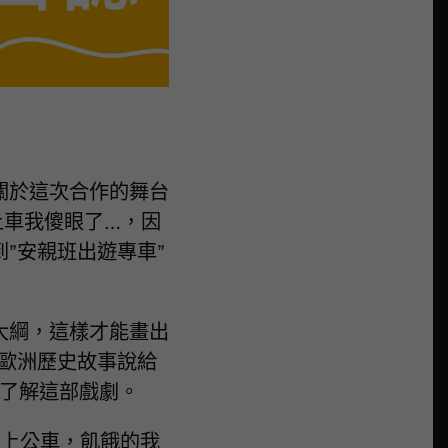
關於這次合作的舞台
上車我傻眼了…，因
”安親班出遊專車”
大綱，這樣才能畫出
些歐洲歷史故事說給
的了解這部戲劇。
搭上公車，飢餓的我