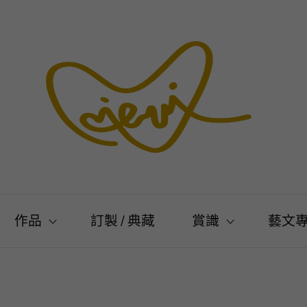
作品
訂製 / 典藏
賞識
藝文