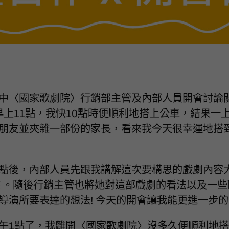
中〈國家歌劇院〉行銷部主管及內部人員開會討論
約早上11點，我快10點時便順利地搭上公車，結果一
朋友並夾雜一部份的家長，看來我今天很幸運地搭到
點後，內部人員先跟我講解這次要構思的戲劇內容
畫 。隨後行銷主管也將她對這部戲劇的看法以及一
導演所要表達的想法! 今天的開會讓我能更進一步
午1點了，我離開〈國家歌劇院〉沒多久便順利地