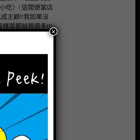
小吃〉! 這間便當店
成主顧!!我如果沒
菜都給我很多!!!
×