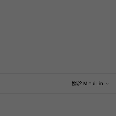
搜
尋
關
鍵
字
:
關於 Mieui Lin