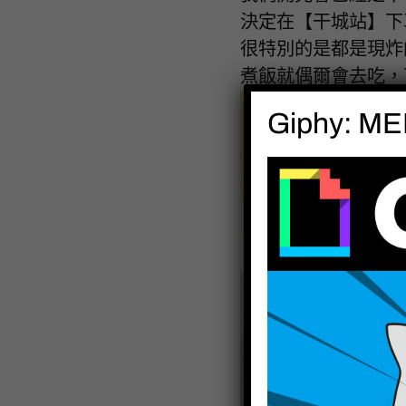
決定在【干城站】下
很特別的是都是現炸
煮飯就偶爾會去吃，
Giphy: MEH