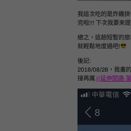
我這次吃的是炸雞排
完啦!!! 下次我要
總之，這趟短暫的旅
就輕鬆地度過吧!
後記:
2018/08/28
接再厲
((延伸閱讀-