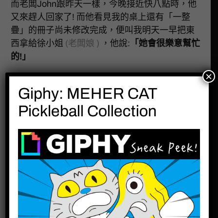
而老闆John跟昨天一樣，今晚接近快八點時，他
又來趕人回家了! 而他看見我的桌上還有「一整
疊」的冊子尚未修改完成，便叫我明天一早把東
西拿給徐小姐
(老闆娘 )
，他說:
「她會很樂意幫忙
的!」
×
天阿! 我當下聽了超感動
! 但就算我吃了熊心豹
Giphy: MEHER CAT
子膽，我也不敢做這種事情 ….
((會被扣薪水吧 !
(((誤 )
Pickleball Collection
●●●●●●●●●
在我打卡完、準備回家時，John貼心的問了
我: 「住在附近吧 ? 」「回家後還有沒有熱的食物
可以吃嗎 ? 」
而我在走向我停機車的地方時，發現我所停的地
方
竟然有開燈耶 !!!!!!
記得以往都是黑漆漆的一