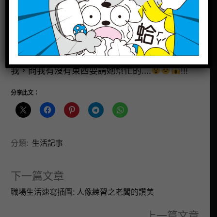
片，總是要趕緊開啟車燈，才能稍微看得清楚 !!!
只能說John實在是太貼心了
!!!! 我真的很
開心
!!!
PS: 結果隔天老闆娘一早就打公司內線電話給
我，問我有沒有東西要請她幫忙的….
!!!
分享此文：
分類:
生活記事
下一篇文章
職場生活速寫插圖: 人像練習之老闆的讚美
上一篇文章