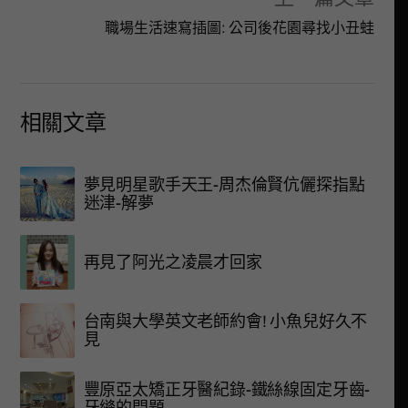
職場生活速寫插圖: 公司後花園尋找小丑蛙
相關文章
夢見明星歌手天王-周杰倫賢伉儷探指點
迷津-解夢
再見了阿光之凌晨才回家
台南與大學英文老師約會! 小魚兒好久不
見
豐原亞太矯正牙醫紀錄-鐵絲線固定牙齒-
牙縫的問題