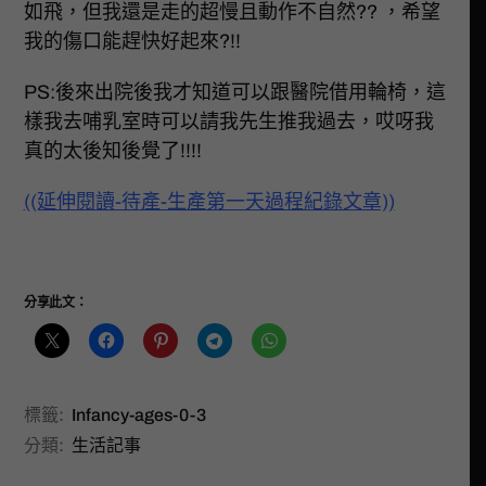
如飛，但我還是走的超慢且動作不自然?? ，希望
我的傷口能趕快好起來?!!
PS:後來出院後我才知道可以跟醫院借用輪椅，這
樣我去哺乳室時可以請我先生推我過去，哎呀我
真的太後知後覺了!!!!
((延伸閱讀-待產-生產第一天過程紀錄文章))
分享此文：
標籤:
Infancy-ages-0-3
分類:
生活記事