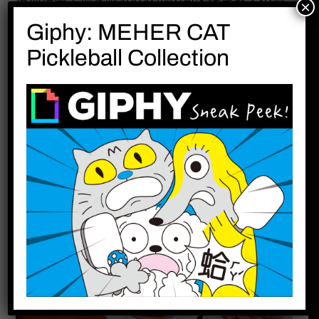
後他還帶了他家附近好吃的肉包來探望我，不過
×
我產後的我不太想吃肉包，反而唸他怎麼不買粥
Giphy: MEHER CAT
來!!! 由於從昨天下午開始，雙人病房內只有我這
Pickleball Collection
麼一位產婦，所以我們整個肆無忌憚的談天起
來。下午先生跟阿諺著外出吃午餐，我則是又繼
續呼呼大睡!
下午五點半左右晚餐便送來了。