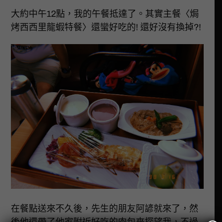
大約中午12點，我的午餐抵達了。其實主餐〈焗
烤西西里龍蝦特餐〉還蠻好吃的! 還好沒有換掉?!
在餐點送來不久後，先生的朋友阿諺就來了，然