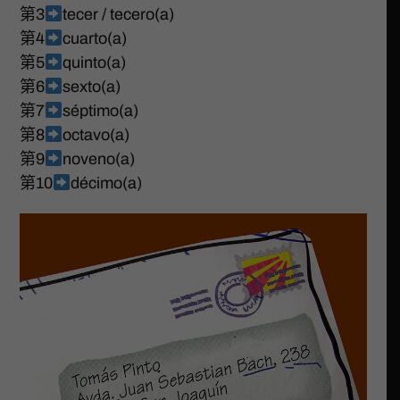
第3
tecer / tecero(a)
第4
cuarto(a)
第5
quinto(a)
第6
sexto(a)
第7
séptimo(a)
第8
octavo(a)
第9
noveno(a)
第10
décimo(a)