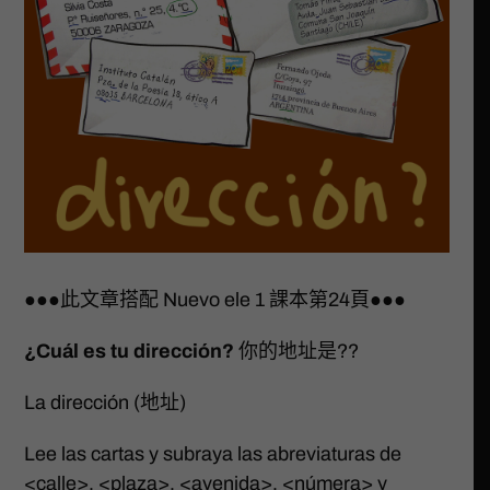
●●●此文章搭配 Nuevo ele 1 課本第24頁●●●
¿Cuál es tu dirección?
你的地址是??
La dirección (地址)
Lee las cartas y subraya las abreviaturas de
<calle>, <plaza>, <avenida>, <númera> y