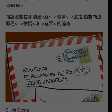
<paseo>
閱讀這些信和劃出<路>, <廣場>, <道路,指雙向道
那種> , <號碼> 和 <巷弄> 的縮寫
Silvia Costa