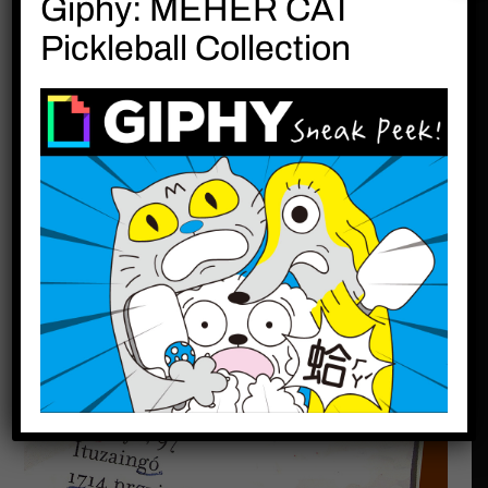
Giphy: MEHER CAT
Pickleball Collection
Instituto Catalán
Pza. de la Poesía 18, ático A
08035 BARCELONA
●Pza. = plaza 廣場
●la Poesía = 詩意
● ático A = 閣樓 A