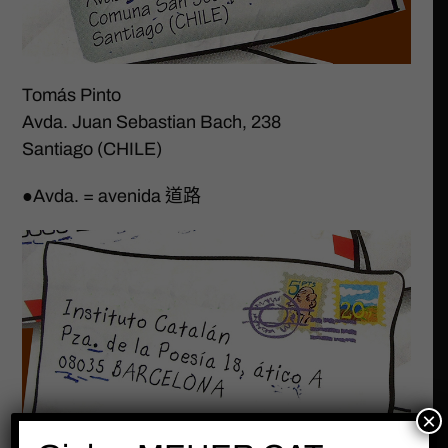
Tomás Pinto
Avda. Juan Sebastian Bach, 238
Santiago (CHILE)
●Avda. = avenida 道路
×