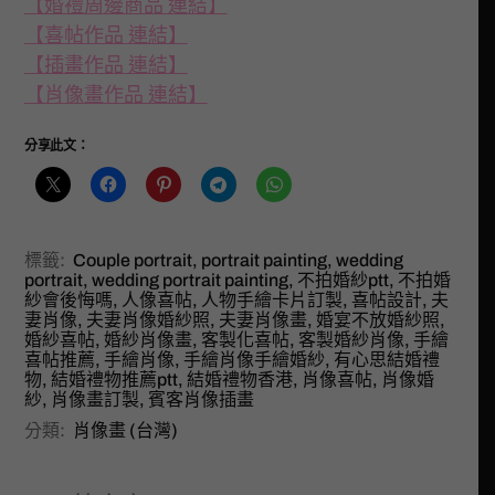
【婚禮周邊商品 連結】
【喜帖作品 連結】
【插畫作品 連結】
【肖像畫作品 連結】
分享此文：
標籤:
Couple portrait
,
portrait painting
,
wedding
portrait
,
wedding portrait painting
,
不拍婚紗ptt
,
不拍婚
紗會後悔嗎
,
人像喜帖
,
人物手繪卡片訂製
,
喜帖設計
,
夫
妻肖像
,
夫妻肖像婚紗照
,
夫妻肖像畫
,
婚宴不放婚紗照
,
婚紗喜帖
,
婚紗肖像畫
,
客製化喜帖
,
客製婚紗肖像
,
手繪
喜帖推薦
,
手繪肖像
,
手繪肖像手繪婚紗
,
有心思結婚禮
物
,
結婚禮物推薦ptt
,
結婚禮物香港
,
肖像喜帖
,
肖像婚
紗
,
肖像畫訂製
,
賓客肖像插畫
分類:
肖像畫 (台灣)