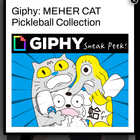
×
Giphy: MEHER CAT
除了以上所陳述的內容，訂製的「肖像婚紗」還
Pickleball Collection
能運用在喜帖、婚禮邀請卡、謝卡等設計，甚至
是在商品上。
用「人像婚紗肖像畫」當作婚禮禮物，也是一個
不錯的選擇，自用送禮、收藏都很適合呢!