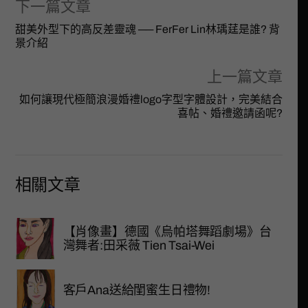
下一篇文章
甜美外型下的高反差靈魂 ── FerFer Lin林瑀莛是誰? 背
景介紹
上一篇文章
如何讓現代極簡浪漫婚禮logo字型字體設計，完美結合
喜帖、婚禮邀請函呢?
相關文章
【肖像畫】德國《烏帕塔舞蹈劇場》台
灣舞者:田采薇 Tien Tsai-Wei
客戶Ana送給閨蜜生日禮物!