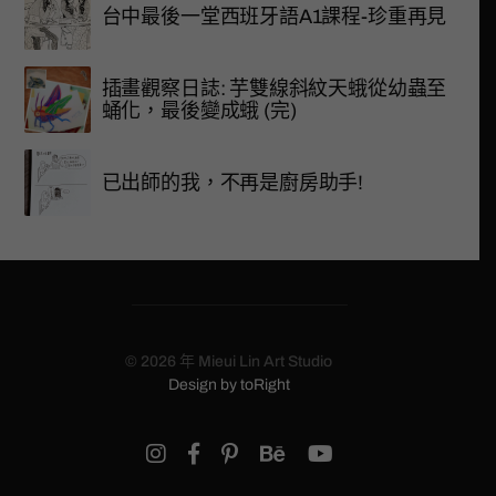
台中最後一堂西班牙語A1課程-珍重再見
插畫觀察日誌: 芋雙線斜紋天蛾從幼蟲至
蛹化，最後變成蛾 (完)
已出師的我，不再是廚房助手!
© 2026 年
Mieui Lin Art Studio
Design by
toRight