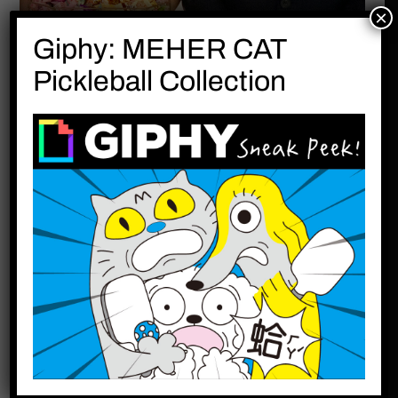
×
Giphy: MEHER CAT
恭喜Ariel與男友愛情長跑十年，終於共結連理! 看
Pickleball Collection
著他們用心製作的成長及交往影片，我覺得愛情
有時候來的就是這麼湊巧!
原來Ariel與男友在還不是男女朋友的情況下出遊
時發生了車禍，雖然彼此沒有嚴重的外傷，但是
他的男友在發生後的當下第一時間來保護她並善
後，這過程讓Ariel覺得這男生跟同年齡的人有所
不同，多了成熟和穩重! 就這樣他們從大一新鮮人
一直交往到共同攜手進入下個人生階段。(中間經
過了遠距離的戀愛。)
總之呢! 這是我人生第二次參加朋友的婚禮，朋友
又是在《The Lin Hotel 林酒店》宴客，真的跟這
地方很有緣分!