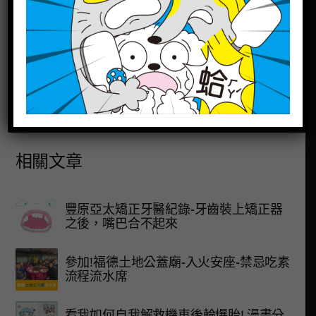
圖書館好書分享: 《死在這裡也不錯》作者 ─ 馬家輝
上一篇文章
豐原亞太矯正牙醫紀錄-戴橡皮筋的酸痛-不會因為戴牙
套而變瘦
相關文章
豐原亞太矯正牙醫紀錄-牙齒裝上矯正器
之後，嘴巴合不起來
參加!福德土地公蓋廟-入火安座-禁忌吃素
流程流水席
看我如何自我解救機車後輪爆胎! 漫畫分